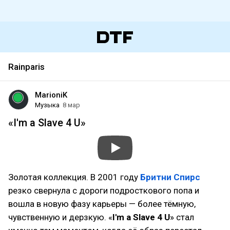
Rainparis
MarioniK
Музыка
8 мар
«I'm a Slave 4 U»
Золотая коллекция. В 2001 году
Бритни Спирс
резко свернула с дороги подросткового попа и
вошла в новую фазу карьеры — более тёмную,
чувственную и дерзкую. «
I'm a Slave 4 U
» стал