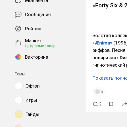
Моя лента
«Forty Six & 
Сообщения
Рейтинг
Золотая колле
Маркет
«
Ænima
» (1996
Цифровые товары
риффов. Песня
Викторина
полиритмах
Da
гипнотический 
Темы
Показать полн
Офтоп
5
Игры
2
Гайды