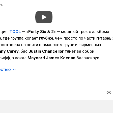
2»
кция.
TOOL
— «
Forty Six & 2
» — мощный трек с альбома
), где группа копает глубже, чем просто по части гитарны
 построена на почти шаманском груве и фирменных
nny Carey
, бас
Justin Chancellor
тянет за собой
рифф, а вокал
Maynard James Keenan
балансируе…
остью