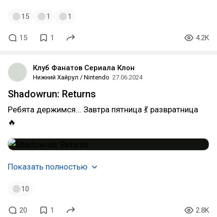
15
1
1
15
1
4.2K
Клуб Фанатов Сериала Клон
Нижний Хайрул / Nintendo
27.06.2024
Shadowrun: Returns
Ребята держимся... Завтра пятница 💃 развратница
🔥
Показать полностью
10
20
1
2.8K