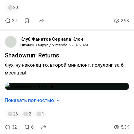
20
29
2.9K
Клуб Фанатов Сериала Клон
Нижний Хайрул / Nintendo
27.07.2024
Shadowrun: Returns
Фух, ну наконец то, второй минилонг, полулонг за 6
месяцев!
Показать полностью
26
2
1
32
6
5.3K