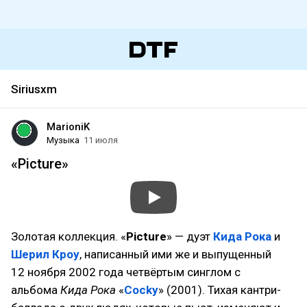
Siriusxm
MarioniK
Музыка
11 июля
«Picture»
Золотая коллекция. «
Picture
» — дуэт
Кида Рока
и
Шерил Кроу
, написанный ими же и выпущенный
12 ноября 2002 года четвёртым синглом с
альбома
Кида Рока
«
Cocky
» (2001). Тихая кантри-