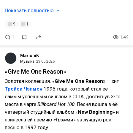
Показать полностью
9
1
1
1.4K
MarioniK
Музыка
23.05.2025
«Give Me One Reason»
Золотая коллекция. «
Give Me One Reason
» — хит
Трейси Чэпмен
1995 года, который стал её
самым успешным синглом в США, достигнув 3-го
места в чарте
Billboard Hot 100
. Песня вошла в её
четвёртый студийный альбом «
New Beginning
» и
принесла ей премию
«Грэмми»
за лучшую рок-
песню в 1997 году.