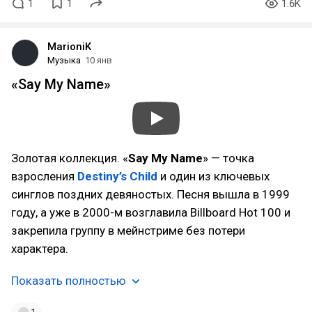
1
1
1.6K
MarioniK
Музыка
10 янв
«Say My Name»
Золотая коллекция. «
Say My Name
» — точка
взросления
Destiny’s Child
и один из ключевых
синглов поздних девяностых. Песня вышла в 1999
году, а уже в 2000-м возглавила Billboard Hot 100 и
закрепила группу в мейнстриме без потери
характера.
Показать полностью