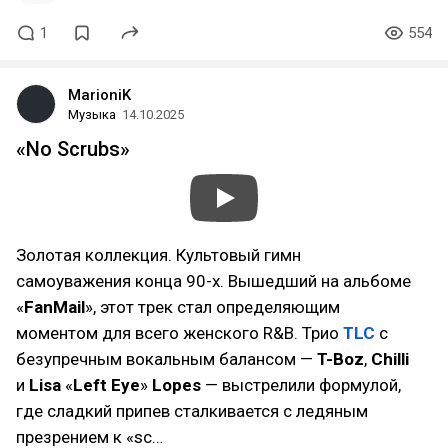
1
554
MarioniK
Музыка
14.10.2025
«No Scrubs»
Золотая коллекция. Культовый гимн
самоуважения конца 90-х. Вышедший на альбоме
«
FanMail
», этот трек стал определяющим
моментом для всего женского R&B. Трио
TLC
с
безупречным вокальным балансом —
T-Boz
,
Chilli
и
Lisa
«
Left Eye
»
Lopes
— выстрелили формулой,
где сладкий припев сталкивается с ледяным
презрением к «sc…