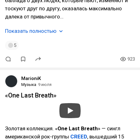
баллада о двух людях, которые пьют, изменяют и
тоскуют друг по другу, оказалась максимально
далека от привычного…
Показать полностью
5
923
MarioniK
Музыка
9 июля
«One Last Breath»
Золотая коллекция. «
One Last Breath
» — сингл
американской рок-группы
CREED
, вышедший 15