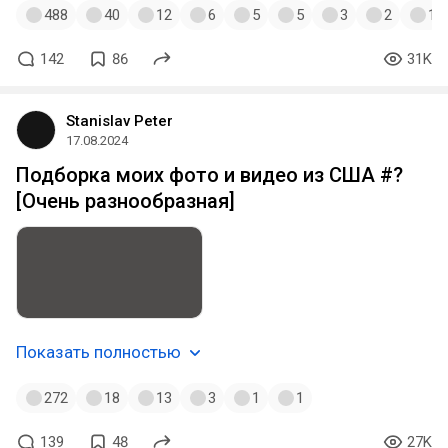
488
40
12
6
5
5
3
2
1
142
86
31K
Stanislav Peter
17.08.2024
Подборка моих фото и видео из США #?
[Очень разнообразная]
Показать полностью
272
18
13
3
1
1
139
48
27K