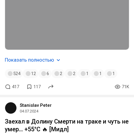
Показать полностью
524
12
6
2
2
1
1
1
417
117
71K
Stanislav Peter
04.07.2024
Заехал в Долину Смерти на траке и чуть не
умер… +55°C 🔥 [Мидл]