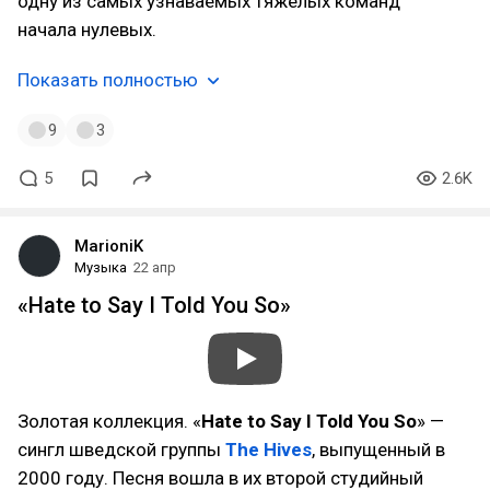
одну из самых узнаваемых тяжёлых команд
начала нулевых.
Показать полностью
9
3
5
2.6K
MarioniK
Музыка
22 апр
«Hate to Say I Told You So»
Золотая коллекция. «
Hate to Say I Told You So
» —
сингл шведской группы
The Hives
, выпущенный в
2000 году. Песня вошла в их второй студийный