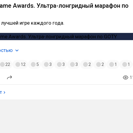
Game Awards. Ультра-лонгридный марафон по
 лучшей игре каждого года.
остью
22
12
5
3
3
3
2
2
1
1
1
т