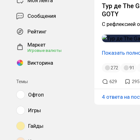
Моя лента
Тур де The 
GOTY
Сообщения
С рефлексией о
Рейтинг
Маркет
Игровые валюты
Показать полн
Викторина
272
91
Темы
629
295
Офтоп
4 ответа на пос
Игры
Гайды