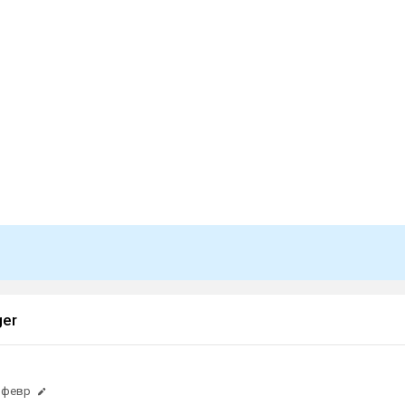
ger
 февр