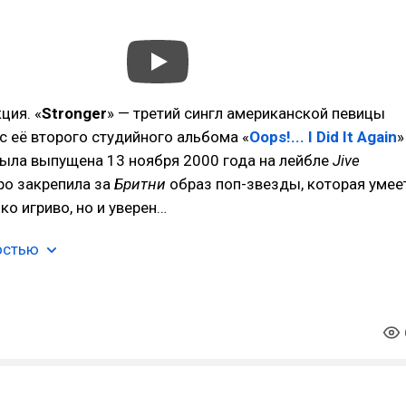
ция. «
Stronger
» — третий сингл американской певицы
с её второго студийного альбома «
Oops!... I Did It Again
»
была выпущена 13 ноября 2000 года на лейбле
Jive
ро закрепила за
Бритни
образ поп-звезды, которая умее
ко игриво, но и уверен…
остью