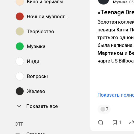
Кино и сериалы
Музыка
05
«Teenage Dr
Ночной музпостинг
Золотая коллек
певицы
Кэти П
Творчество
третьего однои
была написана
Музыка
Мартином
и
Б
чарте US Billbo
Инди
Вопросы
Железо
Показать полн
Показать все
7
1
DTF