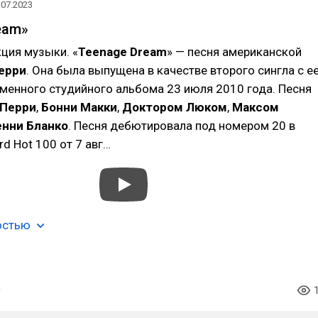
.07.2023
eam»
ция музыки. «
Teenage Dream
» — песня американской
ерри
. Она была выпущена в качестве второго сингла с е
менного студийного альбома 23 июля 2010 года. Песня
Перри
,
Бонни Макки
,
Доктором Люком
,
Максом
енни Бланко
. Песня дебютировала под номером 20 в
ard Hot 100 от 7 авг…
остью