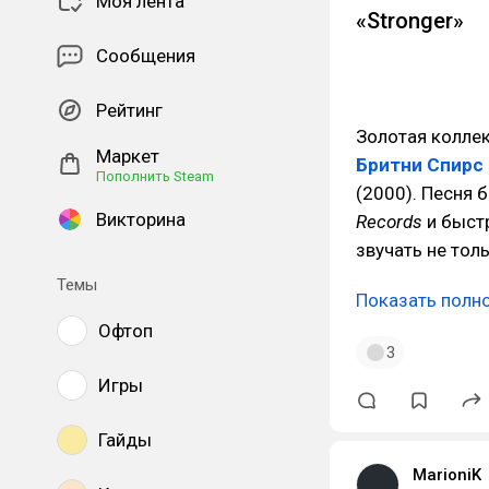
Моя лента
«Stronger»
Сообщения
Рейтинг
Золотая коллек
Маркет
Бритни Спирс
Пополнить Steam
(2000). Песня 
Викторина
Records
и быст
звучать не толь
Темы
Показать полн
Офтоп
3
Игры
Гайды
MarioniK