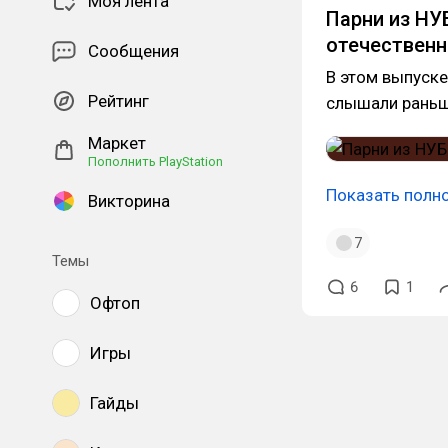
Моя лента
Парни из НУ
отечественн
Сообщения
В этом выпуске
Рейтинг
слышали раньш
Маркет
Пополнить PlayStation
Показать полн
Викторина
7
Темы
6
1
Офтоп
Игры
Гайды