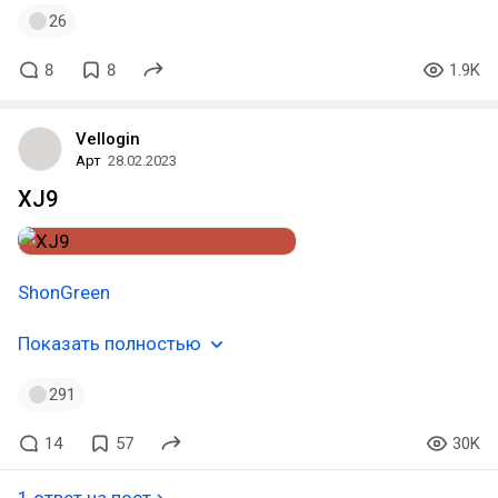
26
8
8
1.9K
Vellogin
Арт
28.02.2023
XJ9
ShonGreen
Показать полностью
291
14
57
30K