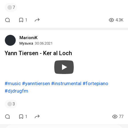
7
1
4.3K
MarioniK
Музыка
30.06.2021
Yann Tiersen - Ker al Loch
#music
#yanntiersen
#instrumental
#fortepiano
#djdrugfm
3
1
77