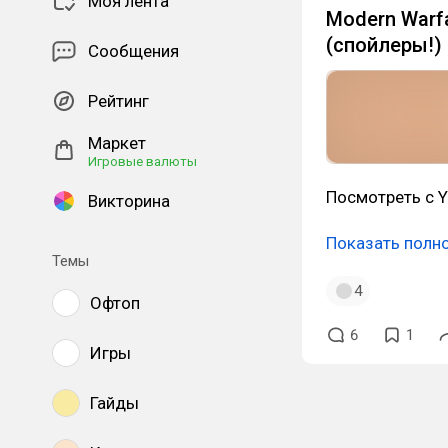
Моя лента
Modern Warfa
(спойлеры!)
Сообщения
Рейтинг
Маркет
Игровые валюты
Посмотреть с 
Викторина
Показать полн
Темы
4
Офтоп
6
1
Игры
Гайды