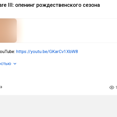
re III: опенинг рождественского сезона
YouTube:
https://youtu.be/GKarCv1XbW8
остью