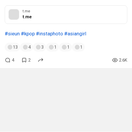
t.me
t.me
#sieun
#kpop
#instaphoto
#asiangirl
13
4
3
1
1
1
4
2
2.6K