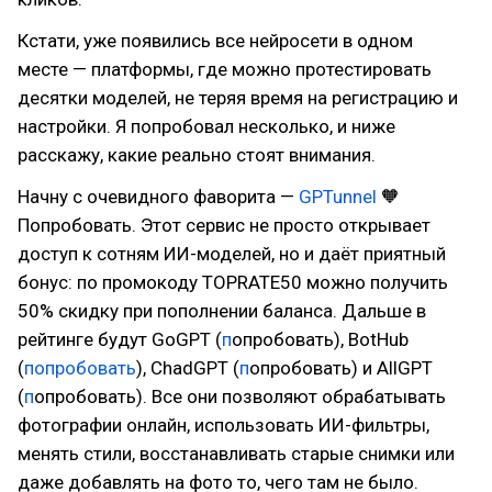
Кстати, уже появились все нейросети в одном
месте — платформы, где можно протестировать
десятки моделей, не теряя время на регистрацию и
настройки. Я попробовал несколько, и ниже
расскажу, какие реально стоят внимания.
Начну с очевидного фаворита —
GPTunnel
🧡
Попробовать. Этот сервис не просто открывает
доступ к сотням ИИ-моделей, но и даёт приятный
бонус: по промокоду TOPRATE50 можно получить
50% скидку при пополнении баланса. Дальше в
рейтинге будут GoGPT (
п
опробовать), BotHub
(
попробовать
), ChadGPT (
п
опробовать) и AllGPT
(
п
опробовать). Все они позволяют обрабатывать
фотографии онлайн, использовать ИИ-фильтры,
менять стили, восстанавливать старые снимки или
даже добавлять на фото то, чего там не было.