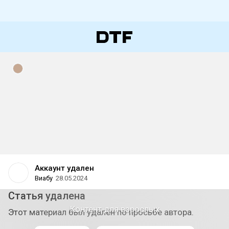
Аккаунт удален
Виабу
28.05.2024
Статья удалена
Контент для взрослых
Этот материал был удалён по просьбе автора.