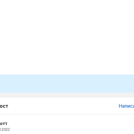
пост
Напис
отт
0.2022