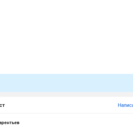
ст
Напис
врентьев