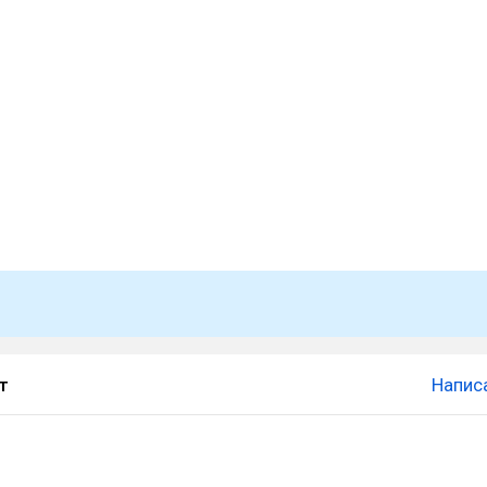
т
Напис