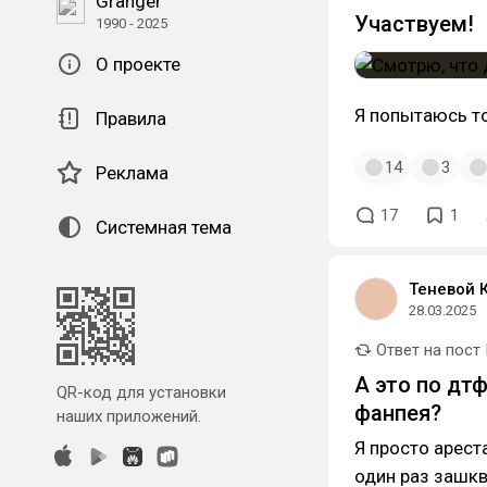
Granger
Участвуем!
1990 - 2025
О проекте
Я попытаюсь т
Правила
14
3
Реклама
17
1
Системная тема
Теневой 
28.03.2025
Ответ на пост
А это по дт
QR-код для установки
фанпея?
наших приложений.
Я просто арест
один раз зашкв