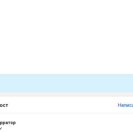
пост
Напис
рратор