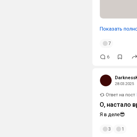
Показать полн
7
6
DarknessK
28.03.2025
Ответ на пост
О, настало 
Я в деле😎
3
1