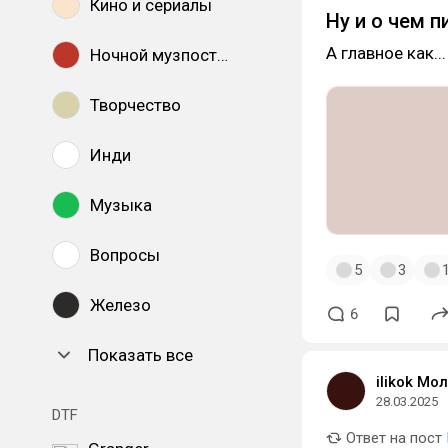
Кино и сериалы
Ну и о чем пи
А главное как..
Ночной музпостинг
Творчество
Инди
Музыка
Вопросы
5
3
Железо
6
Показать все
ilikok Мо
28.03.2025
DTF
Ответ на пост