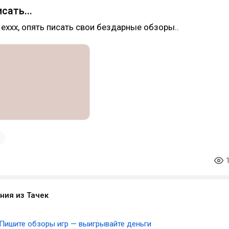
сать...
. еххх, опять писать свои бездарные обзоры..
1
лния из Тачек
Пишите обзоры игр — выигрывайте деньги