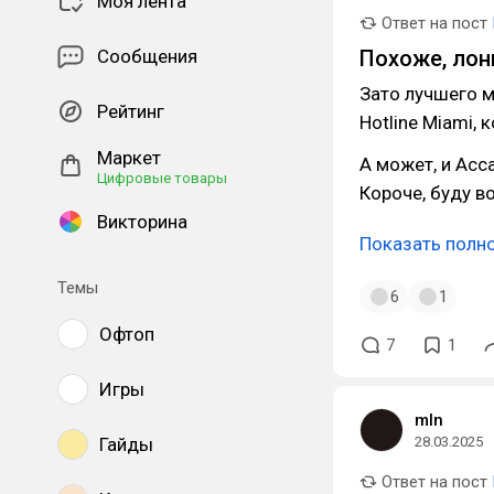
Моя лента
Ответ на пост
Сообщения
Похоже, лонг
Зато лучшего м
Рейтинг
Hotline Miami, 
Маркет
А может, и Асс
Цифровые товары
Короче, буду в
Викторина
Показать полн
Темы
6
1
Офтоп
7
1
Игры
mln
Гайды
28.03.2025
Ответ на пост