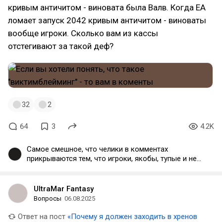
кривым античитом - виновата была Валв. Когда ЕА
ломает запуск 2042 кривым античитом - виноваты
вообще игроки. Сколько вам из кассы
отстегивают за такой деф?
32
2
64
3
4.2K
Самое смешное, что челики в комментах
прикрываются тем, что игроки, якобы, тупые и не
могут ничего сами сделать. А то, что игроки
просто не хотят лезть в БИОС, чтобы что-то там
менять ради одного подпивасного шутана, так это
UltraMar Fantasy
ДТФерам в голову даже не приходит.
Вопросы
06.08.2025
Ответ на пост
«Почему я должен заходить в хренов