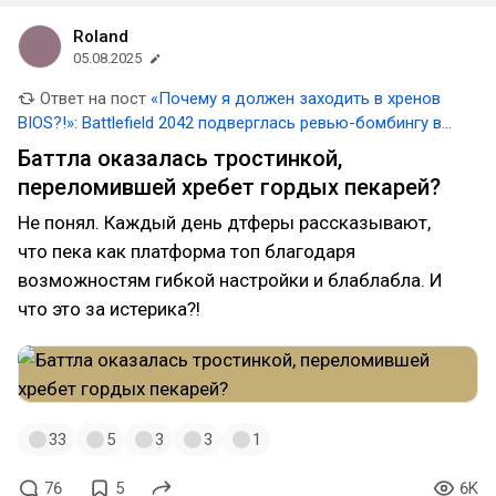
Roland
05.08.2025
Ответ на пост
«Почему я должен заходить в хренов
BIOS?!»: Battlefield 2042 подверглась ревью-бомбингу в
Steam из-за требования включить Secure Boot на ПК
Баттла оказалась тростинкой,
переломившей хребет гордых пекарей?
Не понял. Каждый день дтферы рассказывают,
что пека как платформа топ благодаря
возможностям гибкой настройки и блаблабла. И
что это за истерика?!
33
5
3
3
1
76
5
6K