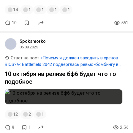
14
1
1
1
1
10
551
Spoksmorko
06.08.2025
Ответ на пост
«Почему я должен заходить в хренов
BIOS?!»: Battlefield 2042 подверглась ревью-бомбингу в
Steam из-за требования включить Secure Boot на ПК
10 октября на релизе бф6 будет что то
подобное
12
2
1
9
1
2.5K