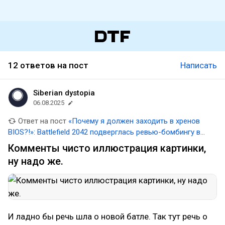
12 ответов на пост
Написать
Siberian dystopia
06.08.2025
Ответ на пост
«Почему я должен заходить в хренов
BIOS?!»: Battlefield 2042 подверглась ревью-бомбингу в
Steam из-за требования включить Secure Boot на ПК
Комменты чисто иллюстрация картинки,
ну надо же.
И ладно бы речь шла о новой батле. Так тут речь о