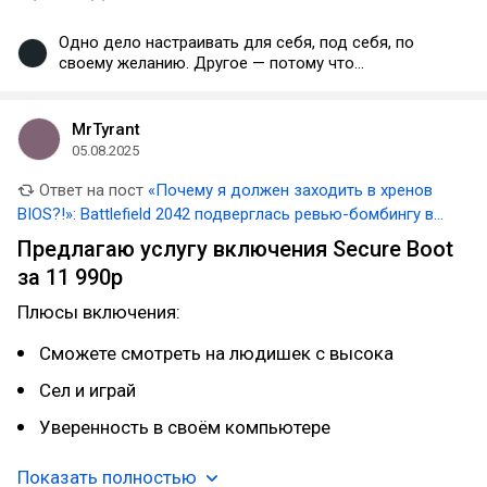
Одно дело настраивать для себя, под себя, по
своему желанию. Другое — потому что
розрободчики не могут справиться с читерами
нормальным способом. И всё равно проблему не
решат даже секьюр бутом, проверяй.
MrTyrant
05.08.2025
Ответ на пост
«Почему я должен заходить в хренов
BIOS?!»: Battlefield 2042 подверглась ревью-бомбингу в
Steam из-за требования включить Secure Boot на ПК
Предлагаю услугу включения Secure Boot
за 11 990р
Плюсы включения:
Сможете смотреть на людишек с высока
Сел и играй
Уверенность в своём компьютере
Показать полностью