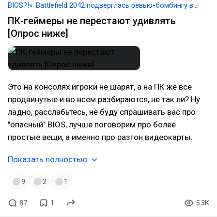
BIOS?!»: Battlefield 2042 подверглась ревью-бомбингу в
Steam из-за требования включить Secure Boot на ПК
ПК-геймеры не перестают удивлять
[Опрос ниже]
Это на консолях игроки не шарят, а на ПК же все
продвинутые и во всем разбираются, не так ли? Ну
ладно, расслабьтесь, не буду спрашивать вас про
"опасный" BIOS, лучше поговорим про более
простые вещи, а именно про разгон видеокарты.
Показать полностью
9
2
1
87
1
5.3K