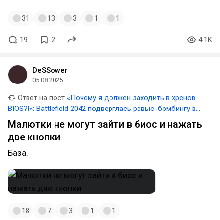
31
13
3
1
1
19
2
4.1K
DeSSower
05.08.2025
Ответ на пост
«Почему я должен заходить в хренов
BIOS?!»: Battlefield 2042 подверглась ревью-бомбингу в
Steam из-за требования включить Secure Boot на ПК
Малютки не могут зайти в биос и нажать
две кнопки
База.
18
7
3
1
1