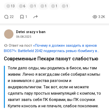
13
6
1
1
1
1
22
1
3.2K
Detei srazy v ban
06.08.2025
Ответ на пост
«Почему я должен заходить в хренов
BIOS?!»: Battlefield 2042 подверглась ревью-бомбингу в
Steam из-за требования включить Secure Boot на ПК
Современные Пекари пахнут слабостью
Толи дело олды, мы родились в биосе, мы там
живем. Лично я всегда,сам себе собирал компы
и занимался с дества разгоном и
андервольтингом. Так вот, если не можете
сделать пару простых манипуляций с компом, то
хватит звать себя ПК боярами, вы ПК сосунки.
Купите консоль и не плачьте, слабое поколение.