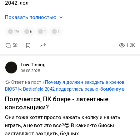
2042, лол.
Показать полностью
19
6
1
1
58
1.2K
Low Timing
06.08.2025
Ответ на пост
«Почему я должен заходить в хренов
BIOS?!»: Battlefield 2042 подверглась ревью-бомбингу в
Steam из-за требования включить Secure Boot на ПК
Получается, ПК бояре - латентные
консольщики?
Они тоже хотят просто нажать кнопку и начать
играть, а не вот это все?😎 В какие-то биосы
заставляют заходить, бедных