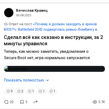
Вячеслав Кравец
06.08.2025
Ответ на пост
«Почему я должен заходить в хренов
BIOS?!»: Battlefield 2042 подверглась ревью-бомбингу в
Steam из-за требования включить Secure Boot на ПК
Сделал всё как сказано в инструкции, за 2
минуты управился
Теперь, как можно заметить, уведомления о
Secure Boot нет, игра нормально запускается.
Показать полностью
9
2
1
1
1
20
3
5.7K