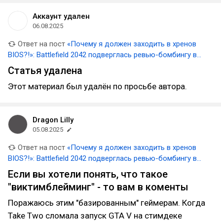
Аккаунт удален
06.08.2025
Ответ на пост
«Почему я должен заходить в хренов
BIOS?!»: Battlefield 2042 подверглась ревью-бомбингу в
Steam из-за требования включить Secure Boot на ПК
Статья удалена
Этот материал был удалён по просьбе автора.
Dragon Lilly
05.08.2025
Ответ на пост
«Почему я должен заходить в хренов
BIOS?!»: Battlefield 2042 подверглась ревью-бомбингу в
Steam из-за требования включить Secure Boot на ПК
Если вы хотели понять, что такое
"виктимблейминг" - то вам в коменты
Поражаюсь этим "базированным" геймерам. Когда
Take Two сломала запуск GTA V на стимдеке