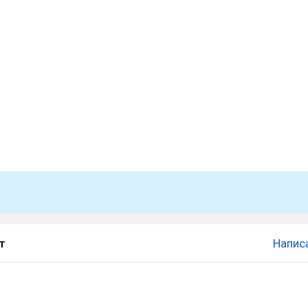
т
Напис