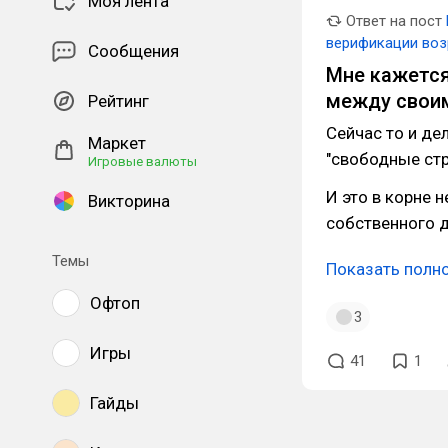
Моя лента
Ответ на пост
верификации воз
Сообщения
Мне кажется
между свои
Рейтинг
Сейчас то и де
Маркет
"свободные стр
Игровые валюты
И это в корне 
Викторина
собственного 
Темы
Показать полн
Офтоп
3
Игры
41
1
Гайды