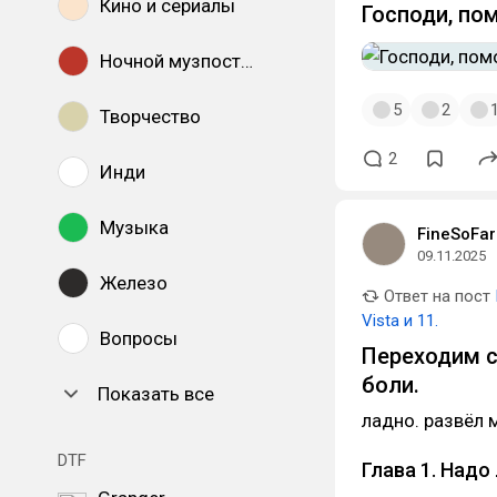
Кино и сериалы
Господи, по
Ночной музпостинг
5
2
Творчество
2
Инди
Музыка
FineSoFar
09.11.2025
Железо
Ответ на пост
Vista и 11.
Вопросы
Переходим с 
боли.
Показать все
ладно. развёл 
DTF
Глава 1. Надо