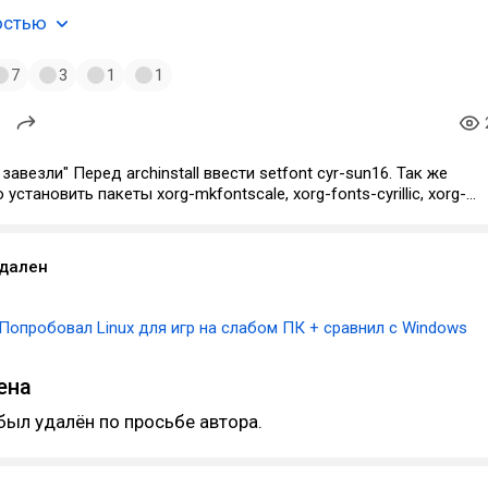
остью
7
3
1
1
завезли" Перед archinstall ввести setfont cyr-sun16. Так же
установить пакеты xorg-mkfontscale, xorg-fonts-cyrillic, xorg-
 дабы не было квадратиков в окне обновления Steam и
ограммах. Меня это дико бесило. Заморочился.
удален
Попробовал Linux для игр на слабом ПК + сравнил с Windows
ена
был удалён по просьбе автора.