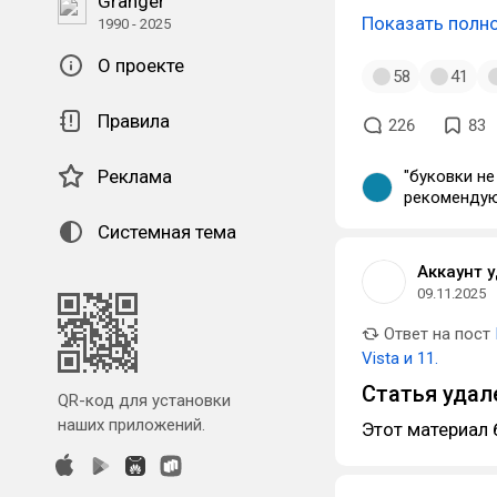
Granger
Показать полн
1990 - 2025
О проекте
58
41
Правила
226
83
Реклама
"буковки не 
рекомендую 
fonts-misc
Системная тема
подобных п
Аккаунт 
09.11.2025
Ответ на пост
Vista и 11.
Статья удал
QR-код для установки
наших приложений.
Этот материал 