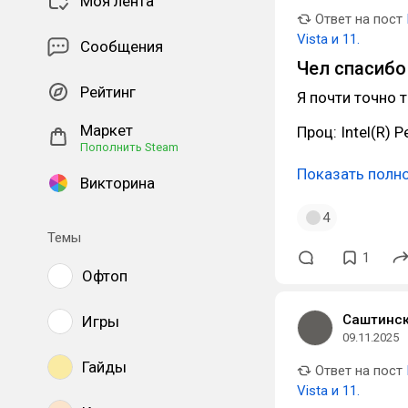
Моя лента
Ответ на пост
Vista и 11.
Сообщения
Чел спасибо
Рейтинг
Я почти точно 
Маркет
Проц: Intel(R) 
Пополнить Steam
Показать полн
Викторина
4
Темы
1
Офтоп
Саштинс
Игры
09.11.2025
Гайды
Ответ на пост
Vista и 11.