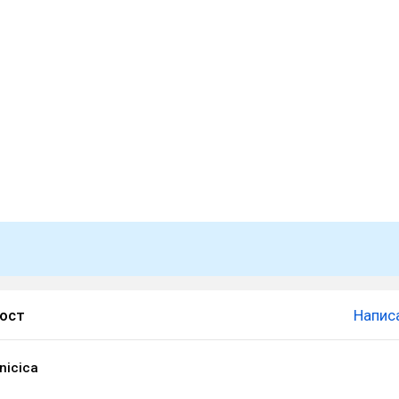
пост
Напис
nicica