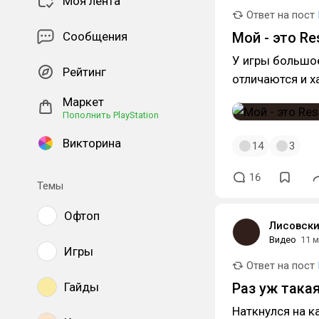
Моя лента
Ответ на пост
Сообщения
Мой - это Res
У игры большо
Рейтинг
отличаются и х
Маркет
Пополнить PlayStation
Викторина
14
3
16
Темы
Офтоп
Лисовск
Видео
11 
Игры
Ответ на пост
Гайды
Раз уж такая
Наткнулся на к