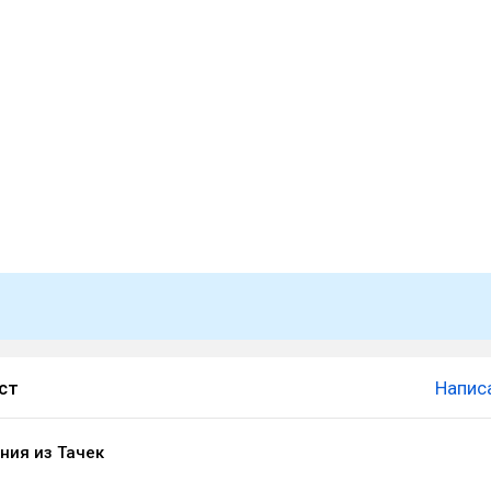
ст
Напис
лния из Тачек