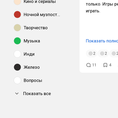
Кино и сериалы
только. Игры р
играть.
Ночной музпостинг
Творчество
Музыка
Показать полн
2
2
Инди
11
4
Железо
Вопросы
Показать все
DTF