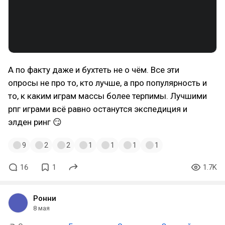
А по факту даже и бухтеть не о чём. Все эти
опросы не про то, кто лучше, а про популярность и
то, к каким играм массы более терпимы. Лучшими
рпг играми всё равно останутся экспедиция и
элден ринг 😏
9
2
2
1
1
1
1
16
1
1.7K
Ронни
8 мая