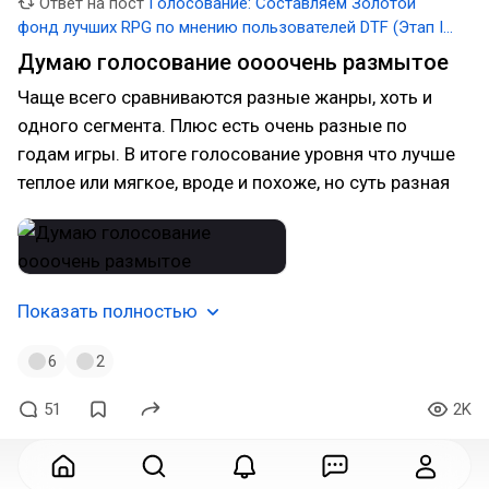
Ответ на пост
Голосование: Составляем Золотой
фонд лучших RPG по мнению пользователей DTF (Этап II:
Раунд II)
Думаю голосование оооочень размытое
Чаще всего сравниваются разные жанры, хоть и
одного сегмента. Плюс есть очень разные по
годам игры. В итоге голосование уровня что лучше
теплое или мягкое, вроде и похоже, но суть разная
Показать полностью
6
2
51
2K