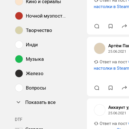
Ответ на пост
Кино и сериалы
настолки в Stea
Ночной музпостинг
Творчество
Инди
Артём Па
25.06.2021
Музыка
Ответ на пост
настолки в Stea
Железо
Вопросы
Показать все
Аккаунт 
25.06.2021
DTF
Ответ на пост