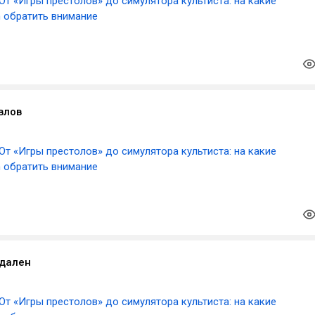
От «Игры престолов» до симулятора культиста: на какие
m обратить внимание
влов
От «Игры престолов» до симулятора культиста: на какие
m обратить внимание
удален
От «Игры престолов» до симулятора культиста: на какие