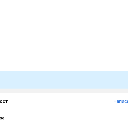
пост
Напис
ose