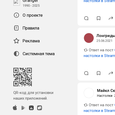
Granger
настолки в Stea
1990 - 2025
О проекте
Правила
Лонгрид
Реклама
25.06.2021
Ответ на пост
Системная тема
настолки в Stea
Майкл Ск
QR-код для установки
Настолки
наших приложений.
Ответ на пост
настолки в Stea