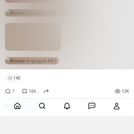
140
7
106
12K
4 ответа на пост