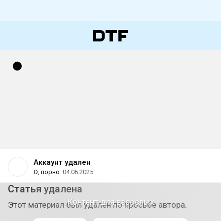
Аккаунт удален
О, порно
04.06.2025
Статья удалена
Контент для взрослых
Этот материал был удалён по просьбе автора.