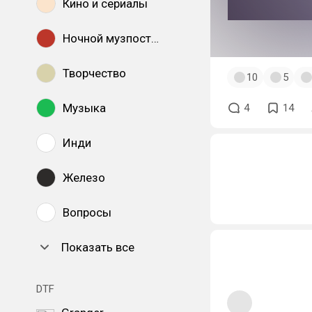
Кино и сериалы
Ночной музпостинг
#overwatch
#r3
Творчество
10
5
Музыка
4
14
Инди
Железо
Вопросы
Показать все
DTF