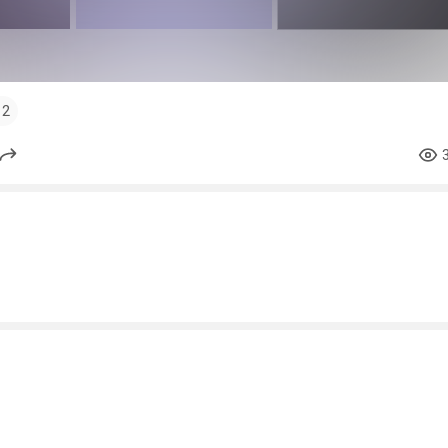
4
#3dart
#widowmaker
2