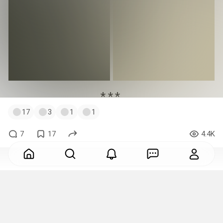
17
3
1
1
7
17
4.4K