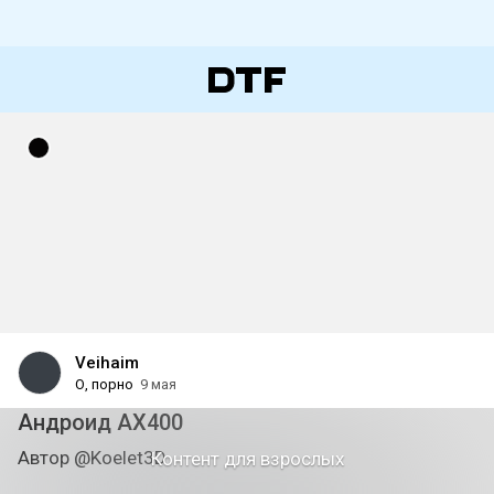
Veihaim
О, порно
9 мая
Андроид AX400
Автор @Koelet3D
Контент для взрослых