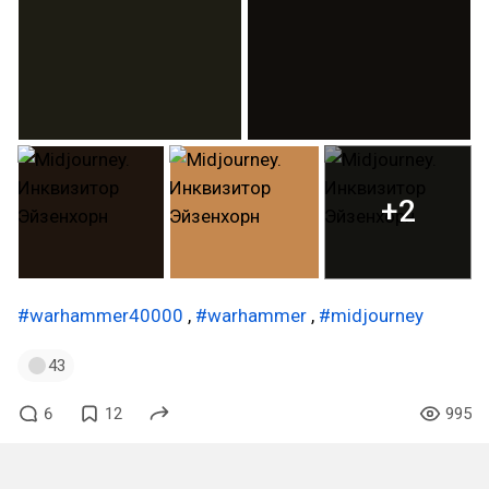
+2
#warhammer40000
,
#warhammer
,
#midjourney
43
6
12
995