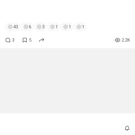
#furry
#фурри
#furryart
#фурриарт
#feline
#tiger
#snow_leopard
#kawarage_yatano
43
6
3
1
1
1
3
5
2.2K