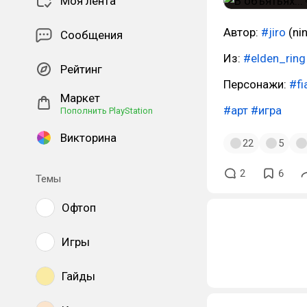
Моя лента
Автор:
#jiro
(nin
Сообщения
Из:
#elden_ring
Рейтинг
Персонажи:
#f
Маркет
#арт
#игра
Пополнить PlayStation
Викторина
22
5
2
6
Темы
Офтоп
Игры
Гайды