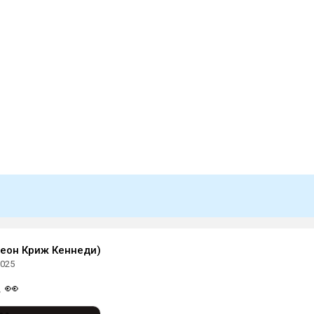
Леон Криж Кеннеди)
2025
 👀