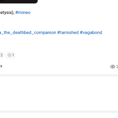
etysix),
#mineo
ia_the_deathbed_companion
#tarnished
#vagabond
2
1