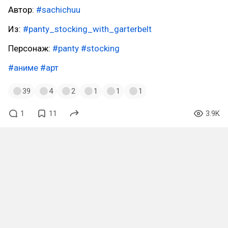
Автор:
#sachichuu
Из:
#panty_stocking_with_garterbelt
Персонаж:
#panty
#stocking
#аниме
#арт
39
4
2
1
1
1
1
11
3.9K