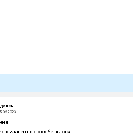
удален
5.06.2023
ена
был удалён по просьбе автора.