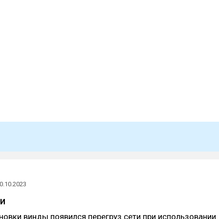
0.10.2023
ти
новки винды появился перегруз сети при использовании