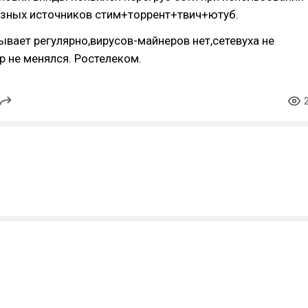
азных источников стим+торрент+твич+ютуб.
вает регулярно,вирусов-майнеров нет,сетевуха не
р не менялся. Ростелеком.