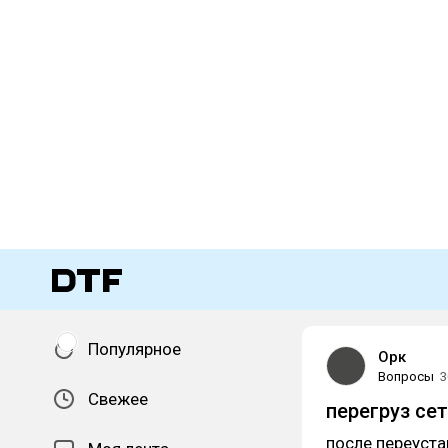
Популярное
Орк
Вопросы
3
Свежее
перегруз се
после переуста