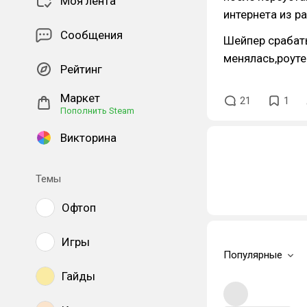
Моя лента
интернета из р
Сообщения
Шейпер срабаты
менялась,роуте
Рейтинг
Маркет
21
1
Пополнить Steam
Викторина
Темы
Офтоп
Игры
Популярные
Гайды