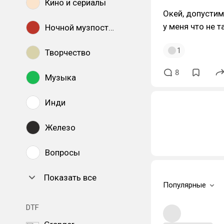
Кино и сериалы
Окей, допустим
у меня что не т
Ночной музпостинг
1
Творчество
8
Музыка
Инди
Железо
Вопросы
Показать все
Популярные
DTF