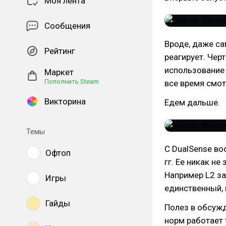
Моя лента
Сообщения
Вроде, даже сам
Рейтинг
реагирует. Чер
использование
Маркет
Пополнить Steam
все время смот
Викторина
Едем дальше.
Темы
С DualSense во
Офтоп
гг. Ее никак н
Например L2 за
Игры
единственный, 
Гайды
Полез в обсужд
норм работает 