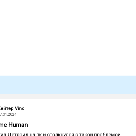
ейтер Vino
7.01.2024
come Human
ил Детроид на пк и столкнулся с такой проблемой.