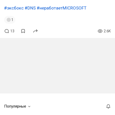
#эксбокс
#DNS
#неработаетMICROSOFT
1
13
2.6K
Популярные