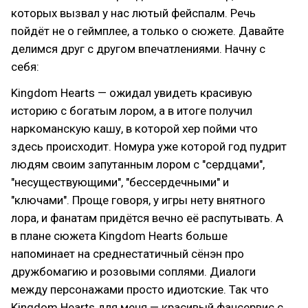
которых вызвал у нас лютый фейспалм. Речь
пойдёт не о геймплее, а только о сюжете. Давайте
делимся друг с другом впечатлениями. Начну с
себя:
Kingdom Hearts — ожидал увидеть красивую
историю с богатым лором, а в итоге получил
наркоманскую кашу, в которой хер пойми что
здесь происходит. Номура уже которой год пудрит
людям своим запутанным лором с "сердцами",
"несуществующими", "бессердечными" и
"ключами". Проще говоря, у игры нету внятного
лора, и фанатам придётся вечно её распутывать. А
в плане сюжета Kingdom Hearts больше
напоминает на среднестатичный сёнэн про
дружбомагию и розовыми соплями. Диалоги
между персонажами просто идиотские. Так что
Kingdom Hearts для меня — красивый фансервис с