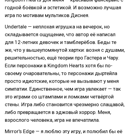
годной боёвкой и эстетикой. И возможно лучшая
игра по мотивам мультиков Диснея.
Undertale — неплохая игрушка на вечерок, но
складывается ощущение, что автор её написал
для 12-летних девочек и тамблерёбов. Беды те
же, что у вышеупомянутой хартки: возня с душами,
решительностью, ещё теории про Гастера и Чару.
Если персонажи в Kingdom Hearts хотя бы по-
своему очаровательны, то персонажи дыртейла
просто идиотские, которые не вызывают у меня
симпатии. Единственное, чем игра увлекает — так
это играми со штампами и ломками четвёртой
стены. Игра либо становится чрезмерно слащавой,
либо превращается в эджовый хоррор. Меня,
взрослого человека, игра не впечатлила.
Mirror's Edge — я люблю эту игру, и полюбил бы её