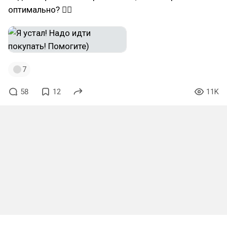
оптимально? 🤷‍♂
7
58
12
11K