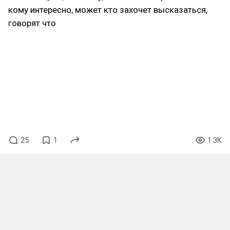
кому интересно, может кто захочет высказаться,
говорят что
можно было заметить на нем то самое кольцо? И
что директор обмолвился что он женат и на той
Самой. На сколько это правда и канон? И можно
ли считать теперь его Батей и что он идет бить
морды обидчикам типа своей дочки в ре9? Как
Батя.
25
1
1.3K