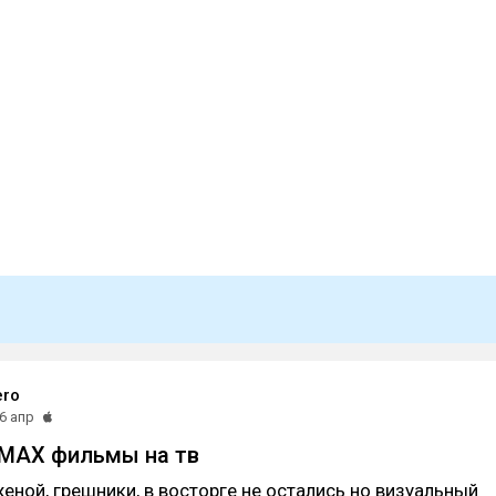
ero
6 апр
IMAX фильмы на тв
еной, грешники, в восторге не остались но визуальный