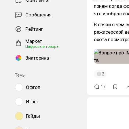
Моя лента
прием когда фо
что изображени
Сообщения
В связи с чем 
Рейтинг
режисерскрй ве
охота посмотре
Маркет
Цифровые товары
Викторина
2
Темы
17
Офтоп
Игры
Гайды