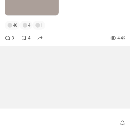
40
4
1
3
4
4.4K