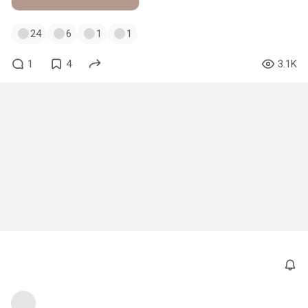
24
6
1
1
1
4
3.1K