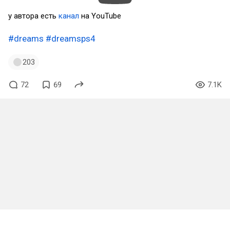
у автора есть
канал
на YouTube
#dreams
#dreamsps4
203
72
69
7.1K