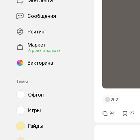
Моя лента
Сообщения
Рейтинг
Маркет
Игровые валюты
Викторина
Темы
Офтоп
202
Игры
94
27
Гайды