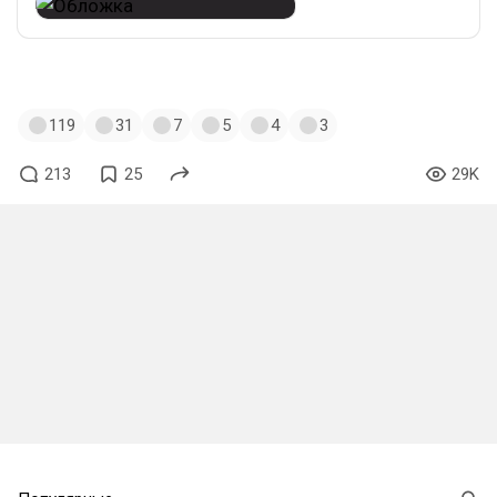
#ffxvi
#games
#ff
#hackandslash
119
31
7
5
4
3
213
25
29K