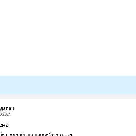
удален
0.2021
ена
был удалён по просьбе автора.