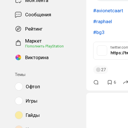
Моя лента
#avionetcaart
Сообщения
#raphael
Рейтинг
#bg3
Маркет
Пополнить PlayStation
twitter.co
https://
Викторина
27
Темы
6
Офтоп
Игры
Гайды